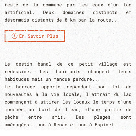
reste de la commune par les eaux d'un lac
artificiel. Deux domaines distincts et
désormais distants de 8 km par la route...
En Savoir Plus
Leaflet
|
©
OpenStreetMap
+
Le destin banal de ce petit village est
−
redessiné. Les habitants changent leurs
habitudes mais un manque perdure...
Le barrage apporte cependant son lot de
nouveautés à la vie locale, l'attrait du lac
commençant à attirer les locaux le temps d'une
journée au bord de l'eau, d'une partie de
pêche entre amis. Des plages sont
aménagées...une à Renac et une à Espinet.
Deux plages sur une même commune, dans le