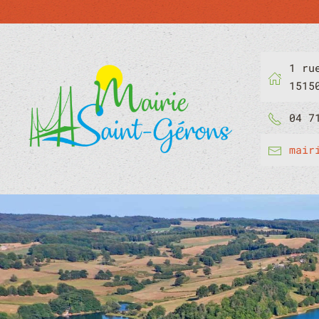
1 ru
1515
04 7
mair