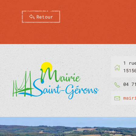
Retour
1 ru
1515
04 7
mair